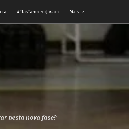
ola
#ElasTambémJogam
Mais
rar nesta nova fase?