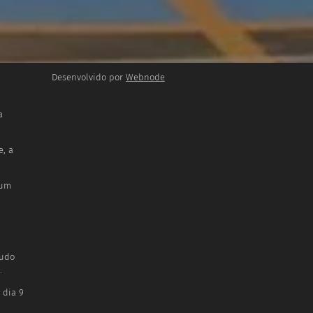
Desenvolvido por
Webnode
a
, a
 um
tudo
.
 dia 9