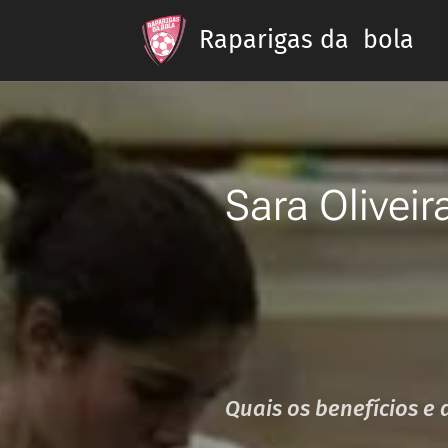
Raparigas da bola
Sara Olivei
Quais os benefícios e