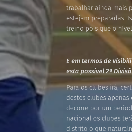
trabalhar ainda mais 
estejam preparadas. I
treino pois que o níve
E em termos de visibil
esta possível 2ª Divis
Para os clubes irá, ce
destes clubes apenas 
decorre por um períod
nacional os clubes ter
distrito o que natura