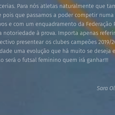
rcerias. Para nós atletas naturalmente que t
ade pois que passamos a poder competir numa
ivos e com um enquadramento da Federação 
ra notoriedade à prova. Importa apenas referi
ectivo presentear os clubes campeões 2019/
idade uma evolução que há muito se deseja 
to será o futsal feminino quem irá ganhar!!!
Sara Ol