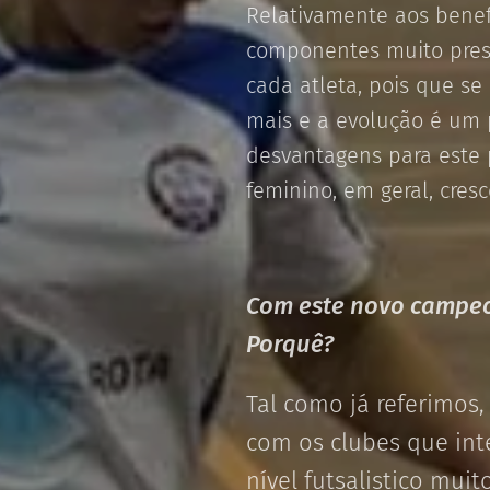
Relativamente aos benef
componentes muito prese
cada atleta, pois que se
mais e a evolução é um 
desvantagens para este 
feminino, em geral, cres
Com este novo campeo
Porquê?
Tal como já referimos,
com os clubes que int
nível futsalistico mui