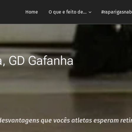
Home
O que e feito de...
#raparigasnab
ra, GD Gafanha
 desvantagens que vocês atletas esperam reti