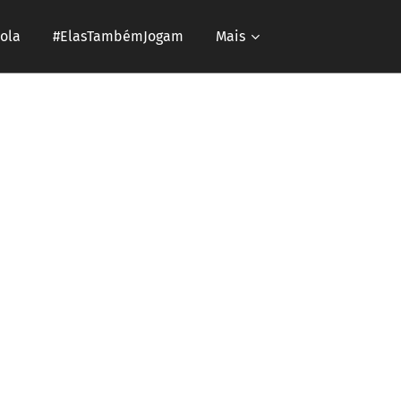
ola
#ElasTambémJogam
Mais