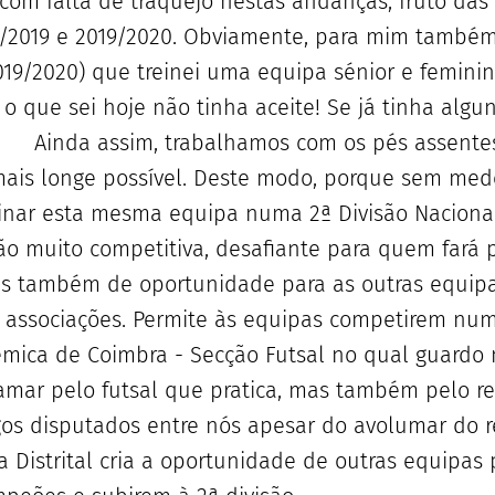
 com falta de traquejo nestas andanças, fruto da
8/2019 e 2019/2020. Obviamente, para mim também 
2019/2020) que treinei uma equipa sénior e feminin
 o que sei hoje não tinha aceite! Se já tinha algu
😊 Ainda assim, trabalhamos com os pés assentes
mais longe possível. Deste modo, porque sem me
einar esta mesma equipa numa 2ª Divisão Naciona
o muito competitiva, desafiante para quem fará pa
mas também de oportunidade para as outras equip
uas associações. Permite às equipas competirem n
émica de Coimbra - Secção Futsal no qual guardo 
amar pelo futsal que pratica, mas também pelo r
os disputados entre nós apesar do avolumar do re
 Distrital cria a oportunidade de outras equipas 