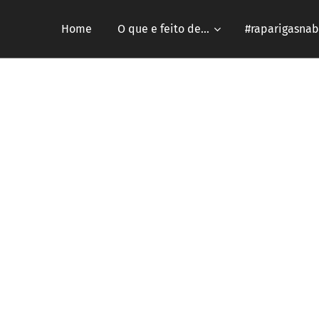
Home
O que e feito de...
#raparigasnab