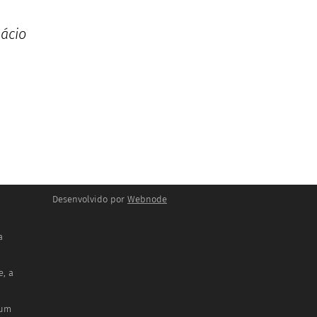
ácio
Desenvolvido por
Webnode
a
, a
 um