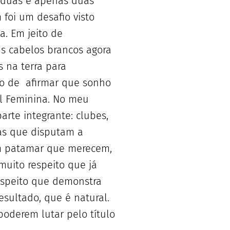
s duas e apenas duas
foi um desafio visto
a. Em jeito de
ns cabelos brancos agora
 na terra para
do de afirmar que sonho
l Feminina. No meu
rte integrante: clubes,
as que disputam a
um patamar que merecem,
muito respeito que já
espeito que demonstra
sultado, que é natural.
poderem lutar pelo título