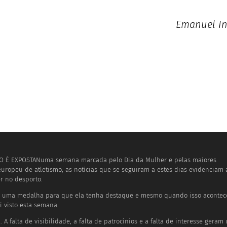
Emanuel In
 É EXPOSTANuma semana marcada pelo Dia da Mulher e pelas maiores
ropeu de atletismo, as notícias que se seguiram a estes dias evidenciam 
r no desporto.
r uma medalha para que ela tenha destaque e mesmo quando isso acontece
i visto esta semana.
A falta de visibilidade, a falta de patrocínios e a falta de interesse geram