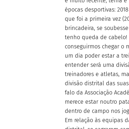
é muito recente, tenra e
épocas desportivas: 201
que foi a primeira vez (
brincadeira, se soubesse
tenho queda de cabelo! 
conseguirmos chegar o 
um dia poder estar a tr
entender será uma divisã
treinadores e atletas, 
divisão distrital das s
falo da Associação Acad
merece estar noutro pat
dentro de campo nos jog
Em relação às equipas da