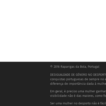
© 2016 Raparigas da Bola, Portugal
DESIGUALDADE DE GÉNERO NO DESPORTO
conquistas portuguesas de sempre no eu
diferença de importância dada à mulhe
Em geral, é preciso uma mulher ganha
visibilidade não é das maiores, como fo
Ser uma mulher no desporto não é fácil. 