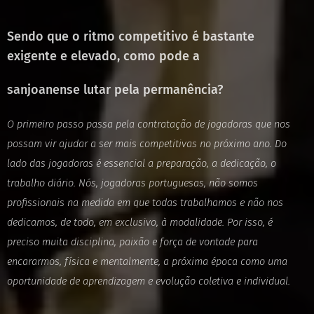
Sendo que o ritmo competitivo é bastante
exigente e elevado, como pode a
sanjoanense lutar pela permanência?
O primeiro passo passa pela contratação de jogadoras que nos
possam vir ajudar a
ser mais competitivas no próximo ano.
Do
lado das jogadoras é essencial a preparação, a dedicação, o
trabalho diário. Nós,
jogadoras portuguesas, não somos
profissionais na medida em que todas trabalhamos
e não nos
dedicamos, de todo, em exclusivo, à modalidade. Por isso, é
preciso muita
disciplina, paixão e força de vontade para
encararmos, física e mentalmente, a
próxima época como uma
oportunidade de aprendizagem e evolução coletiva e individual.