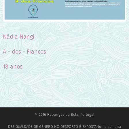
Nádia Nangi
A - dos - Francos
18 anos
© 2016 Raparigas da Bola, Portugal
DESIGUALDADE DE GÉNERO NO DESPORTO É EXPOSTANuma semana