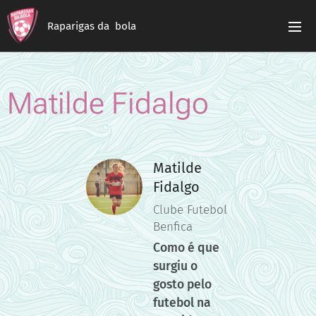
Raparigas da bola
Matilde Fidalgo
Matilde
Fidalgo
Clube Futebol
Benfica
Como é que
surgiu o
gosto pelo
futebol na