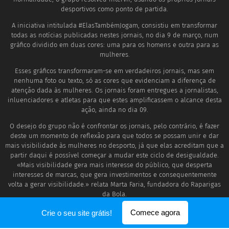
desportivos como ponto de partida.
A iniciativa intitulada #ElasTambémJogam, consistiu em transformar
todas as notícias publicadas nestes jornais, no dia 9 de março, num
gráfico dividido em duas cores: uma para os homens e outra para as
mulheres.
Esses gráficos transformaram-se em verdadeiros jornais, mas sem
nenhuma foto ou texto, só as cores que evidenciam a diferença de
atenção dada às mulheres. Os jornais foram entregues a jornalistas,
inluenciadores e atletas para que estes amplificassem o alcance desta
ação, ainda no dia 09.
O desejo do grupo não é confrontar os jornais, pelo contrário, é fazer
deste um momento de reflexão para que todos se possam unir e dar
mais visibilidade às mulheres no desporto, já que elas acreditam que a
partir daqui é possível começar a mudar este ciclo de desigualdade.
«Mais visibilidade gera mais interesse do público, que desperta
interesses de marcas, que gera investimentos e consequentemente
volta a gerar visibilidade.» relata Marta Faria, fundadora do Raparigas
da Bola.
Comece agora
Crie o seu site grátis!
Desenvolvido por
Webnode